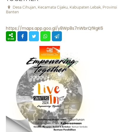
Desa Cihujan, Kecamata Cijaku, Kabupaten Lebak, Provinsi
Banten
https://maps.app.goo.gl/y8Wp8s7nWbrQfRgK6