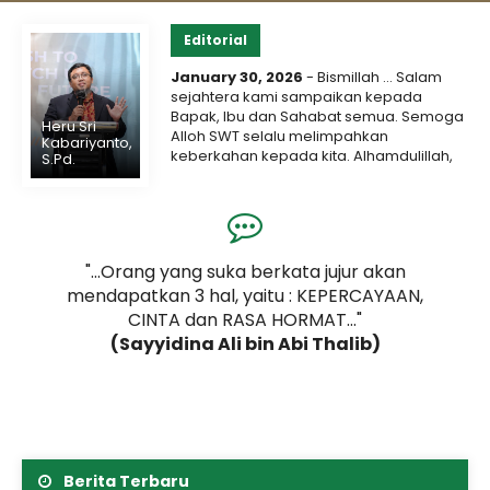
Editorial
January 30, 2026
- Bismillah … Salam
sejahtera kami sampaikan kepada
Bapak, Ibu dan Sahabat semua. Semoga
Heru Sri
Alloh SWT selalu melimpahkan
Kabariyanto,
keberkahan kepada kita. Alhamdulillah,
S.Pd.
5 June 2026
senandung syukur atas berbagai nikmat
Gelar Event Akbar
dan karunia Alloh SWT...
Selengkapnya
“UNITHI: Ekspresi
Nusantara 2026”, SMAIT
alah
"...Orang yang suka berkata jujur akan
".
mendapatkan 3 hal, yaitu : KEPERCAYAAN,
Tunas Harapan Ilahi
CINTA dan RASA HORMAT..."
(Sayyidina Ali bin Abi Thalib)
Gandeng unithi
Menyatukan Tradisi dan Menginspirasi Negeri Lewat
Sinergi Kompetisi Bahasa, Budaya, Aksi
Kemanusiaan, hingga Eksibisi Inovasi STEM Karya
Siswa. TANGERANG, 4 JUNI 2026 – Sekolah Menengah
Atas Islam Terpadu (SMAIT) Tunas..
Berita Terbaru