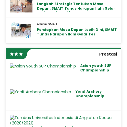
Langkah Strategis Tentukan Masa
Depan: SMAIT Tunas Harapan Ilahi Gelar
Sosialisasi Pemilihan Jurusan IPA dan IPS
bagi Siswa Kelas X
Admin SMAIT
Persiapkan Masa Depan Lebih Dini, SMAIT
Tunas Harapan Ilahi Gelar Tes
Diagnostik SNBT untuk Siswa Kelas XI
Prestasi
Asian youth SUP
Championship
Yonif Archery
Championship