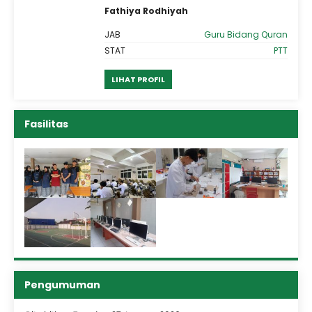
Fathiya Rodhiyah
las
JAB
Guru Bidang Quran
PTY
STAT
PTT
LIHAT PROFIL
Fasilitas
Pengumuman